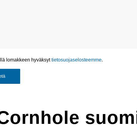
llä lomakkeen hyväksyt
tietosuojaselosteemme
.
Cornhole suom