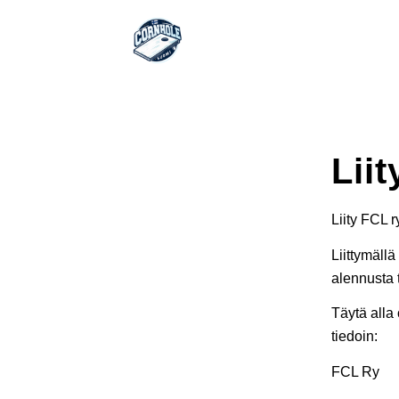
Liit
Liity FCL 
Liittymäll
alennusta 
Täytä alla
tiedoin:
FCL Ry