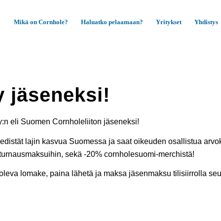
Mikä on Cornhole?
Haluatko pelaamaan?
Yritykset
Yhdistys
y jäseneksi!
ry:n eli Suomen Cornholeliiton jäseneksi!
ä edistät lajin kasvua Suomessa ja saat oikeuden osallistua arvok
turnausmaksuihin, sekä -20% cornholesuomi-merchistä!
 oleva lomake, paina lähetä ja maksa jäsenmaksu tilisiirrolla se