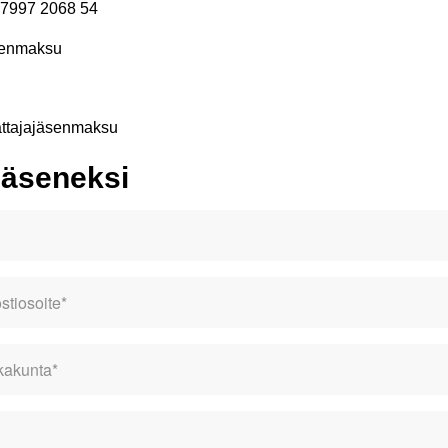
 7997 2068 54
äsenmaksu
i
ttajajäsenmaksu
 jäseneksi