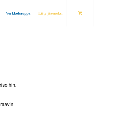
Verkkokauppa
Liity jäseneksi
isoihin,
uraavin