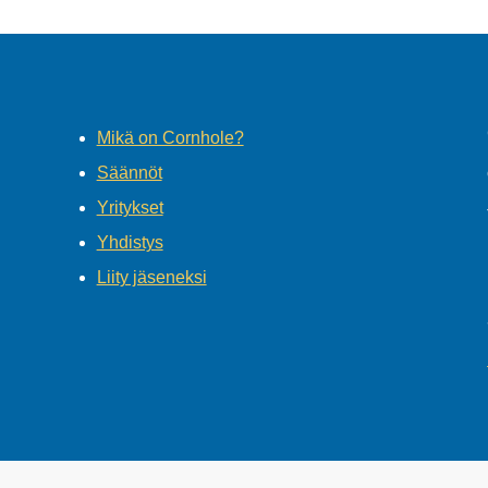
Mikä on Cornhole?
Säännöt
Yritykset
Yhdistys
Liity jäseneksi