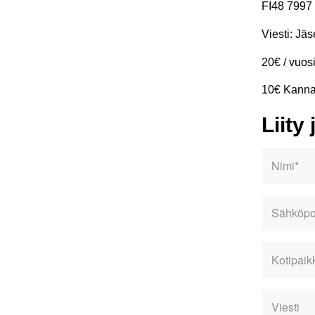
FI48 7997
Viesti: J
20€ / vuos
10€ Kanna
Liity