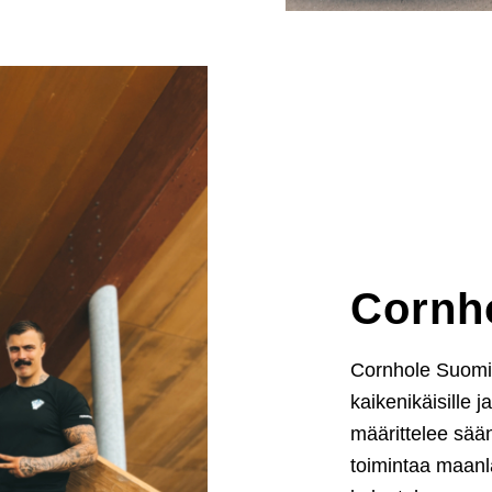
Cornh
Cornhole Suomi e
kaikenikäisille j
määrittelee sään
toimintaa maanla