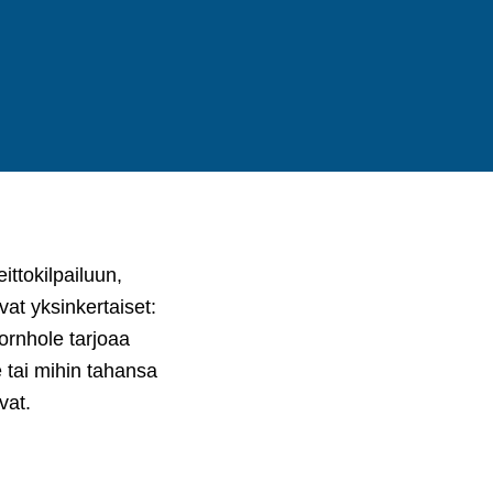
ittokilpailuun,
at yksinkertaiset:
Cornhole tarjoaa
le tai mihin tahansa
vat.