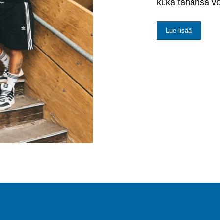
kuka tahansa voi
Lue lisää