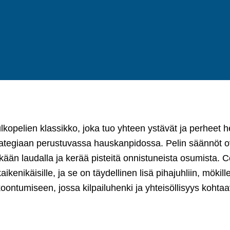
kopelien klassikko, joka tuo yhteen ystävät ja perheet he
rategiaan perustuvassa hauskanpidossa. Pelin säännöt ov
ikään laudalla ja kerää pisteitä onnistuneista osumista. 
aikenikäisille, ja se on täydellinen lisä pihajuhliin, mökil
oontumiseen, jossa kilpailuhenki ja yhteisöllisyys kohtaa