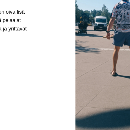
on oiva lisä
ä pelaajat
 ja yrittävät