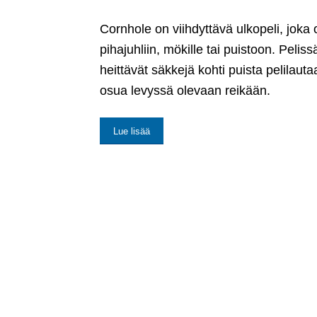
Cornhole on viihdyttävä ulkopeli, joka 
pihajuhliin, mökille tai puistoon. Peliss
heittävät säkkejä kohti puista pelilautaa
osua levyssä olevaan reikään.
Lue lisää