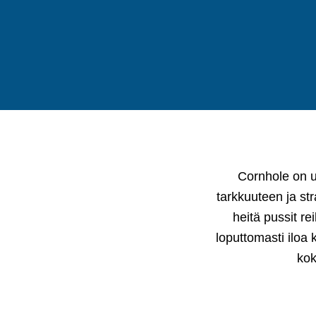
Cornhole on ul
tarkkuuteen ja st
heitä pussit re
loputtomasti iloa k
kok